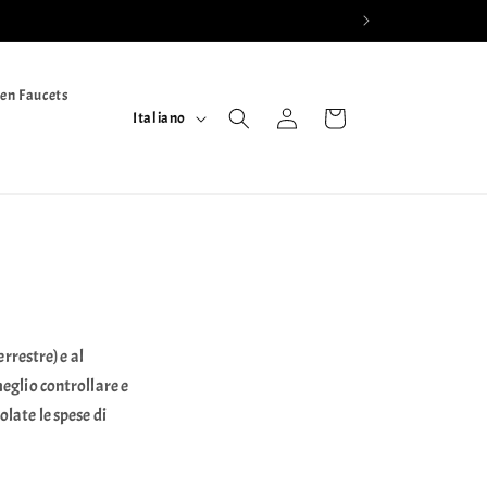
en Faucets
L
Accedi
Carrello
Italiano
i
n
g
u
a
rrestre) e al
eglio controllare e
late le spese di