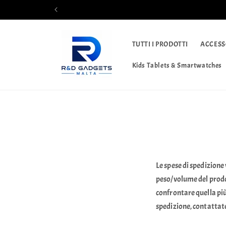
Vai
direttamente
ai contenuti
TUTTI I PRODOTTI
ACCESS
Kids Tablets & Smartwatches
Le spese di spedizione
peso/volume del prodo
confrontare quella pi
spedizione, contattat