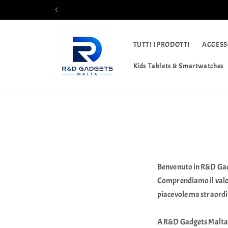
Vai
direttamente
ai contenuti
TUTTI I PRODOTTI
ACCESS
Kids Tablets & Smartwatches
Benvenuto in R&D Gadg
Comprendiamo il valor
piacevole ma straordi
A
R&D Gadgets Malta