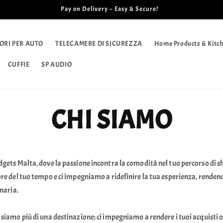
Pay on Delivery – Easy & Secure!
ORI PER AUTO
TELECAMERE DI SICUREZZA
Home Products & Kitch
CUFFIE
SP AUDIO
CHI SIAMO
ets Malta, dove la passione incontra la comodità nel tuo percorso di s
e del tuo tempo e ci impegniamo a ridefinire la tua esperienza, renden
naria.
siamo più di una destinazione; ci impegniamo a rendere i tuoi acquisti o