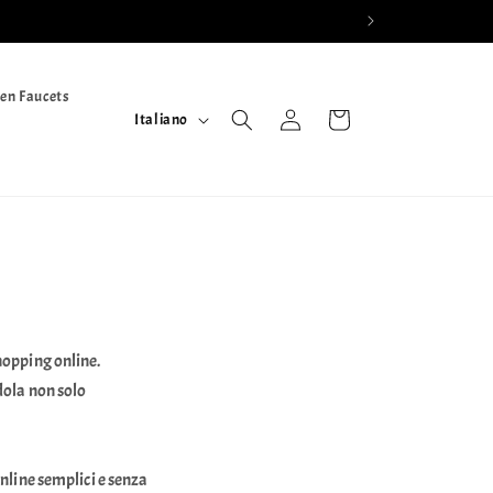
en Faucets
L
Accedi
Carrello
Italiano
i
n
g
u
a
hopping online.
dola non solo
nline semplici e senza