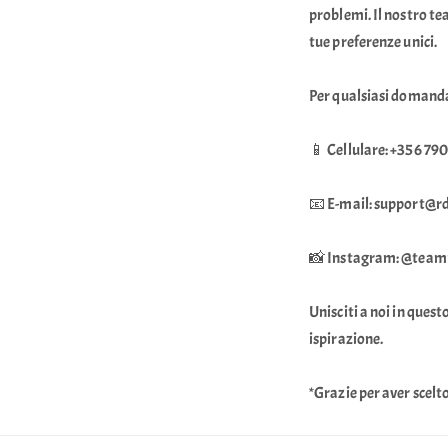
problemi. Il nostro te
tue preferenze unici.
Per qualsiasi domanda
📱 Cellulare: +356 79
📧 E-mail: support@
📸 Instagram: @tea
Unisciti a noi in ques
ispirazione.
*Grazie per aver scel